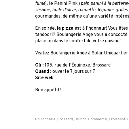
fumé
), le Panini Pink (
pain panini à la bettera
sésame, huile d’olive, roquette, légumes grillé
gourmandes, de même qu’une variété intére
En soirée,
la pizza
est à l’honneur! Vous êtes
tandoori? Boulangerie Ange vous a concocté
place ou dans le confort de votre cuisine!
Visitez Boulangerie Ange à Solar Uniquartier
Où :
105, rue de l’Équinoxe, Brossard
Quand :
ouverte 7 jours sur 7
Site web
Bon appétit!
Boulangerie
,
Brossard
,
Brunch
,
Commerce
,
Croissant
,