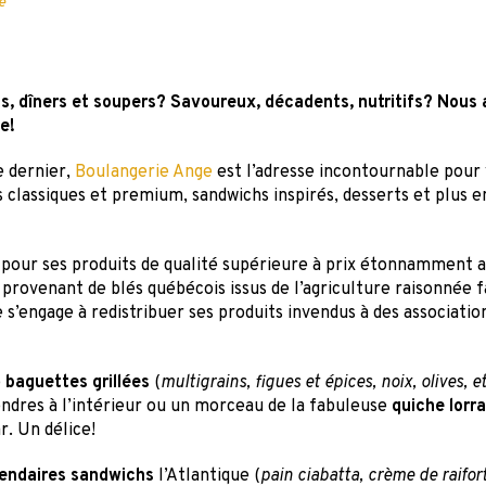
e
 dîners et soupers? Savoureux, décadents, nutritifs? Nous a
e!
e dernier,
Boulangerie Ange
est l’adresse incontournable pour v
as classiques et premium, sandwichs inspirés, desserts et plus e
ur ses produits de qualité supérieure à prix étonnamment ac
 provenant de blés québécois issus de l’agriculture raisonnée f
le s’engage à redistribuer ses produits invendus à des associatio
e
baguettes grillées
(
multigrains, figues et épices, noix, olives, e
endres à l’intérieur ou un morceau de la fabuleuse
quiche lorr
r. Un délice!
gendaires sandwichs
l’Atlantique (
pain ciabatta, crème de raifo