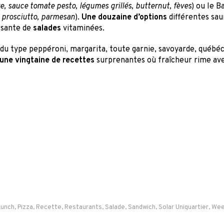
ve, sauce tomate pesto, légumes grillés, butternut, fèves
) ou le B
s, prosciutto, parmesan
).
Une douzaine d’options
différentes saur
ssante de
salades
vitaminées.
 du type peppéroni, margarita, toute garnie, savoyarde, québéc
une vingtaine de recettes
surprenantes où fraîcheur rime ave
Lunch
,
Pizza
,
Recette
,
Restaurants
,
Salade
,
Sandwich
,
Solar Uniquartier
,
Wee