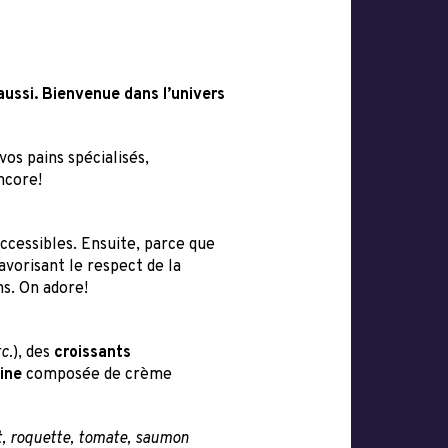
ussi. Bienvenue dans l’univers
os pains spécialisés,
ncore!
cessibles. Ensuite, parce que
avorisant le respect de la
ns. On adore!
tc.
), des
croissants
aine
composée de crème
rt, roquette, tomate, saumon