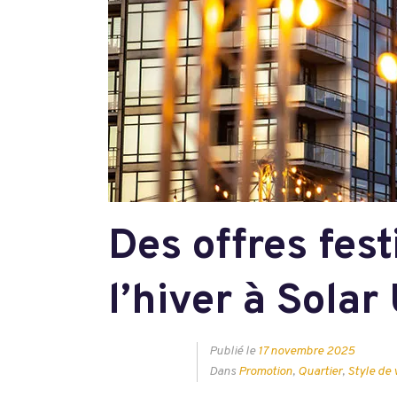
Des offres fes
l’hiver à Solar
Publié le
17 novembre 2025
Dans
Promotion
,
Quartier
,
Style de 