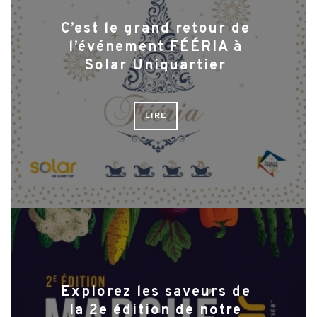
C’est le grand retour de
l’événement FÉÉRIA à
Solar Uniquartier
LIRE
Explorez les saveurs de
la 2e édition de notre